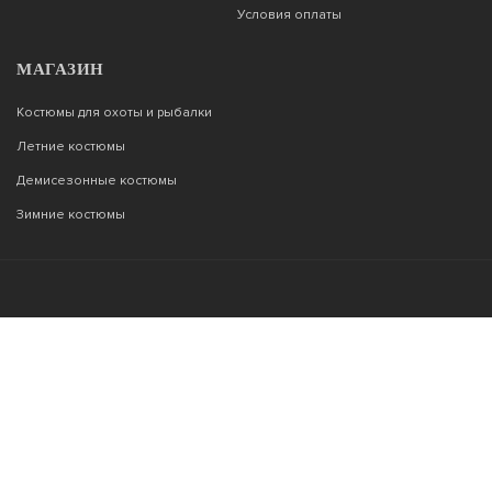
Условия оплаты
МАГАЗИН
Костюмы для охоты и рыбалки
Летние костюмы
Демисезонные костюмы
Зимние костюмы
Возникли вопросы?
00
00
Звоните с 9
до 22
, без выходных
+7 903 187 53 33
info@tor77.ru